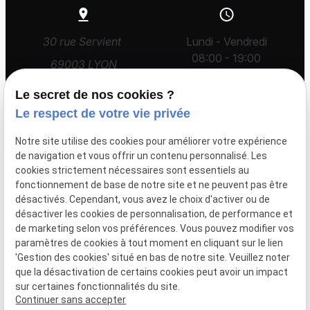
30 rue Servient
Lundi - Vendredi
08:00 - 19:00
69003 LYON
Le secret de nos cookies ?
Le respect de votre vie privée
Accueil
Avocat
Honoraires
Actualités
Notre site utilise des cookies pour améliorer votre expérience
Pland d'accès
de navigation et vous offrir un contenu personnalisé. Les
cookies strictement nécessaires sont essentiels au
fonctionnement de base de notre site et ne peuvent pas être
désactivés. Cependant, vous avez le choix d'activer ou de
Mentions légales
SIRET :
désactiver les cookies de personnalisation, de performance et
43447331000093
de marketing selon vos préférences. Vous pouvez modifier vos
Politique de
paramètres de cookies à tout moment en cliquant sur le lien
confidentialité
'Gestion des cookies' situé en bas de notre site. Veuillez noter
que la désactivation de certains cookies peut avoir un impact
Gestion
Plan du
sur certaines fonctionnalités du site.
des
site
Continuer sans accepter
cookies