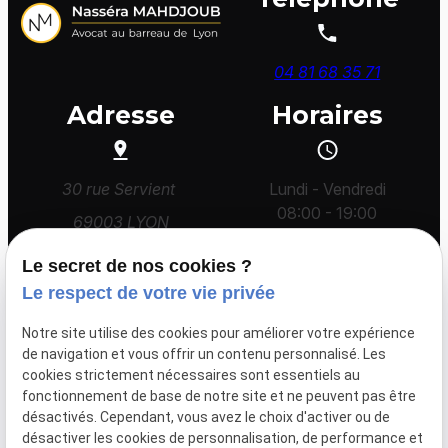
04 81 68 35 71
Adresse
Horaires
30 rue Servient
Lundi - Vendredi
08:00 - 19:00
69003 LYON
Le secret de nos cookies ?
Le respect de votre vie privée
Accueil
Avocat
Honoraires
Actualités
Notre site utilise des cookies pour améliorer votre expérience
Pland d'accès
de navigation et vous offrir un contenu personnalisé. Les
cookies strictement nécessaires sont essentiels au
fonctionnement de base de notre site et ne peuvent pas être
désactivés. Cependant, vous avez le choix d'activer ou de
Mentions légales
SIRET :
désactiver les cookies de personnalisation, de performance et
43447331000093