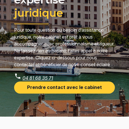
juridique
Pour toute question ou besoin d’assistance
juridique, notre cabinet est prêt à vous
accompagner avec professionnalisme et rigueur.
Ne laissez rien au hasard; faites appel à notre
expertise. Cliquez ci-dessous pour nous
contacter et bénéficier de notre conseil éclairé
04 81 68 35 71
Prendre contact avec le cabinet