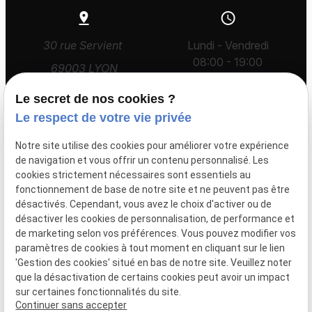
30 rue Servient
Lundi - Vendredi
08:00 - 19:00
69003 LYON
Le secret de nos cookies ?
Le respect de votre vie privée
Accueil
Avocat
Honoraires
Actualités
Notre site utilise des cookies pour améliorer votre expérience
Pland d'accès
de navigation et vous offrir un contenu personnalisé. Les
cookies strictement nécessaires sont essentiels au
fonctionnement de base de notre site et ne peuvent pas être
désactivés. Cependant, vous avez le choix d'activer ou de
Mentions légales
SIRET :
désactiver les cookies de personnalisation, de performance et
43447331000093
de marketing selon vos préférences. Vous pouvez modifier vos
Politique de
paramètres de cookies à tout moment en cliquant sur le lien
confidentialité
'Gestion des cookies' situé en bas de notre site. Veuillez noter
que la désactivation de certains cookies peut avoir un impact
Gestion
Plan du
sur certaines fonctionnalités du site.
des
site
Continuer sans accepter